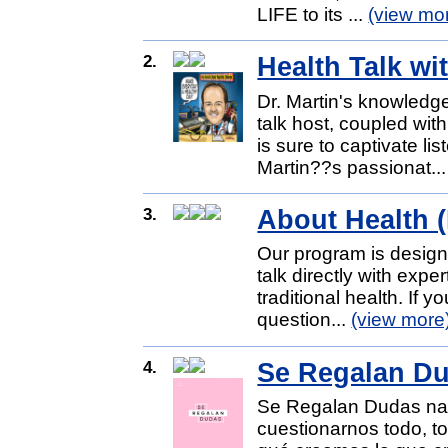
LIFE to its ...
(view mo
2.
Health Talk wi
Dr. Martin's knowledg
talk host, coupled wit
is sure to captivate l
Martin??s passionat..
3.
About Health 
Our program is designe
talk directly with exper
traditional health. If
question...
(view more
4.
Se Regalan D
Se Regalan Dudas nace
cuestionarnos todo, to