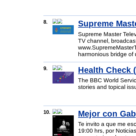
8.
Supreme Maste
Supreme Master Televis
TV channel, broadcast
www.SupremeMasterTV.
harmonious bridge of 
9.
Health Check 
The BBC World Service
stories and topical is
10.
Mejor con Gab
Te invito a que me es
19:00 hrs, por Notic