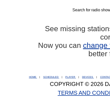
Search for radio show
See missing statio
co
Now you can
change 
better
HOME
|
SCHEDULED
|
PLAYER
|
DEVICES
|
CONTA
COPYRIGHT © 2026 D
TERMS AND COND