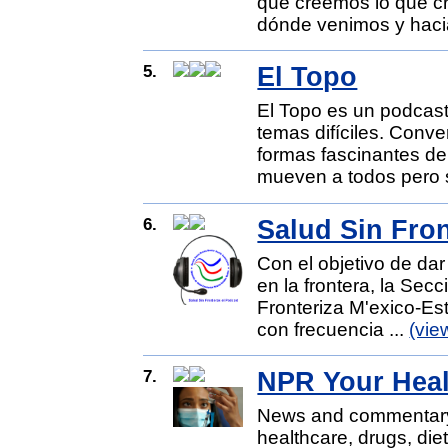
qué creemos lo que c
dónde venimos y haci
5.
El Topo
El Topo es un podcast
temas difíciles. Conv
formas fascinantes de
mueven a todos pero 
6.
Salud Sin Fron
Con el objetivo de dar
en la frontera, la Se
Fronteriza M'exico-E
con frecuencia ...
(vie
7.
NPR Your Heal
News and commentary 
healthcare, drugs, diet