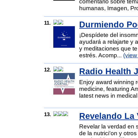
comentario sobre te
humanas, Imagen, Prot
11.
Durmiendo Po
¡Despídete del insom
ayudará a relajarte y a
y meditaciones que te
estrés. Acomp...
(view
12.
Radio Health 
Enjoy award winning re
medicine, featuring Am
latest news in medical
13.
Revelando La 
Revelar la verdad en s
de la nutrici'on y otr